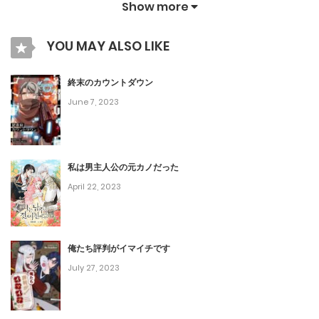
Show more
第93話
YOU MAY ALSO LIKE
January 4, 2024
第92話
終末のカウントダウン
June 7, 2023
December 28, 2023
第91話
December 21, 2023
私は男主人公の元カノだった
April 22, 2023
第90話
December 14, 2023
俺たち評判がイマイチです
第89話
July 27, 2023
December 7, 2023
第88話