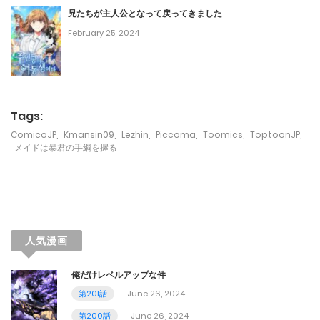
兄たちが主人公となって戻ってきました
November 30, 2023
February 25, 2024
第87話
November 24, 2023
第86話
Tags:
ComicoJP
,
Kmansin09
,
Lezhin
,
Piccoma
,
Toomics
,
ToptoonJP
,
November 21, 2023
メイドは暴君の手綱を握る
第85話
November 12, 2023
第84話
人気漫画
November 2, 2023
俺だけレベルアップな件
第83話
第201話
June 26, 2024
October 26, 2023
第200話
June 26, 2024