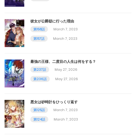
第82話
彼女が公爵邸に行った理由
October 19, 2023
第158話
March 7, 2023
第81話
第157話
March 7, 2023
October 12, 2023
第80話
最強の王様、二度目の人生は何をする？
第237話
May 27, 2026
October 5, 2023
第236話
May 27, 2026
第79話
September 29, 2023
悪女は砂時計をひっくり返す
第125話
March 7, 2023
第78話
第124話
March 7, 2023
September 29, 2023
第77話