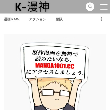
漫画 RAW
アクション
冒険