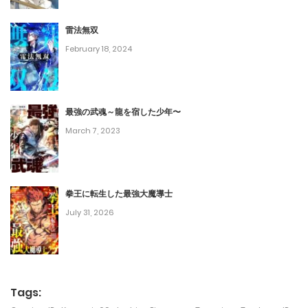
第60話
December 6, 2023
雷法無双
February 18, 2024
第59話
December 5, 2023
最強の武魂～龍を宿した少年〜
第58話
March 7, 2023
November 26, 2023
第57話
拳王に転生した最強大魔導士
November 15, 2023
July 31, 2026
第56話
November 7, 2023
第55話
Tags: