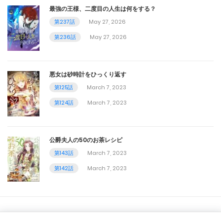
第49話
最強の王様、二度目の人生は何をする？
第237話
May 27, 2026
September 26, 2023
第236話
May 27, 2026
第48話
September 13, 2023
悪女は砂時計をひっくり返す
第47話
第125話
March 7, 2023
第124話
March 7, 2023
September 6, 2023
第46話
公爵夫人の50のお茶レシピ
August 31, 2023
第143話
March 7, 2023
第45話
第142話
March 7, 2023
August 31, 2023
第44話