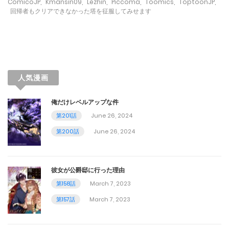
November 5, 2023
ComicoJP
,
Kmansin09
,
Lezhin
,
Piccoma
,
Toomics
,
ToptoonJP
,
回帰者もクリアできなかった塔を征服してみせます
第54話
October 26, 2023
第53話
人気漫画
October 19, 2023
俺だけレベルアップな件
第52話
第201話
June 26, 2024
October 10, 2023
第200話
June 26, 2024
第51話
October 4, 2023
彼女が公爵邸に行った理由
第158話
March 7, 2023
第50話
第157話
March 7, 2023
September 26, 2023