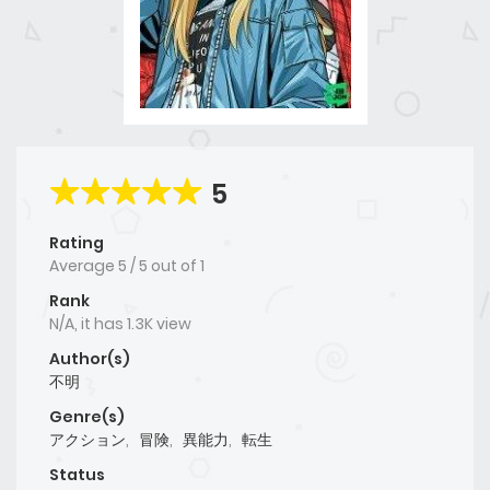
5
Rating
Average
5
/
5
out of
1
Rank
N/A, it has 1.3K view
Author(s)
不明
Genre(s)
アクション
,
冒険
,
異能力
,
転生
Status