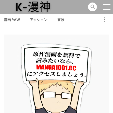
漫画 RAW
アクション
冒険