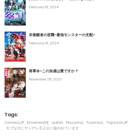
February 19, 2024
第6話
January 4, 2024
非覚醒者の逆襲~最強モンスターの支配~
第5話
February 19, 2024
December 30, 2023
第4話
将軍令~この加虐は愛ですか？
December 26, 2023
November 28, 2023
第3話
December 26, 2023
第2話
Tags:
December 26, 2023
ComicoJP
,
Kmansin09
,
Lezhin
,
Piccoma
,
Toomics
,
ToptoonJP
,
モブなのにヤンデレ主人公に狙われています