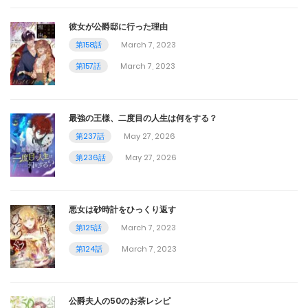
彼女が公爵邸に行った理由
第158話
March 7, 2023
第157話
March 7, 2023
最強の王様、二度目の人生は何をする？
第237話
May 27, 2026
第236話
May 27, 2026
悪女は砂時計をひっくり返す
第125話
March 7, 2023
第124話
March 7, 2023
公爵夫人の50のお茶レシピ