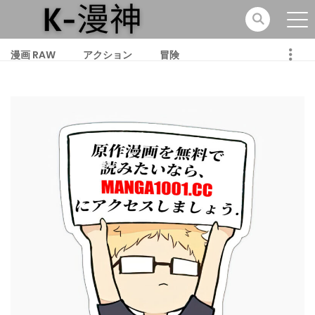
漫画 RAW
アクション
冒険