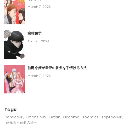
March 7, 2023
第29話
December 9, 2023
喧嘩独学
第28話
April 23, 2024
December 3, 2023
第27話
伯爵令嬢が皇帝の番犬を手懐ける方法
November 25, 2023
March 7, 2023
第26話
November 21, 2023
第25話
Tags:
November 14, 2023
ComicoJP
,
Kmansin09
,
Lezhin
,
Piccoma
,
Toomics
,
ToptoonJP
,
蓮禄昕～宿命の華～