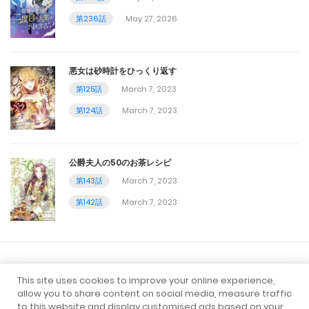
第236話
May 27, 2026
第18話
October 8, 2023
悪女は砂時計をひっくり返す
第17話
第125話
March 7, 2023
第124話
March 7, 2023
October 7, 2023
第16話
公爵夫人の50のお茶レシピ
October 6, 2023
第143話
March 7, 2023
第15話
第142話
March 7, 2023
October 5, 2023
第14話
すべてのマンガ
ロマンス
ファンタジー
This site uses cookies to improve your online experience,
October 4, 2023
allow you to share content on social media, measure traffic
アクション
転生
異世界
to this website and display customised ads based on your