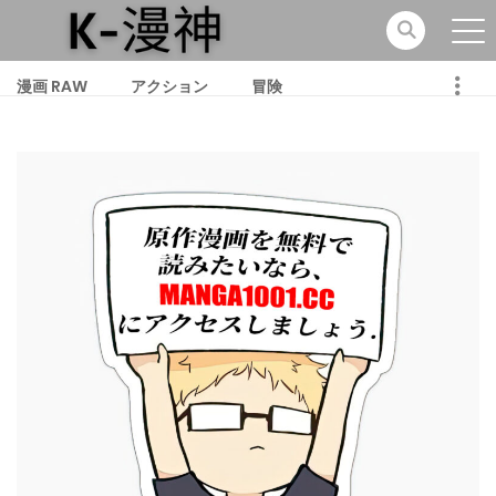
漫画 RAW
アクション
冒険