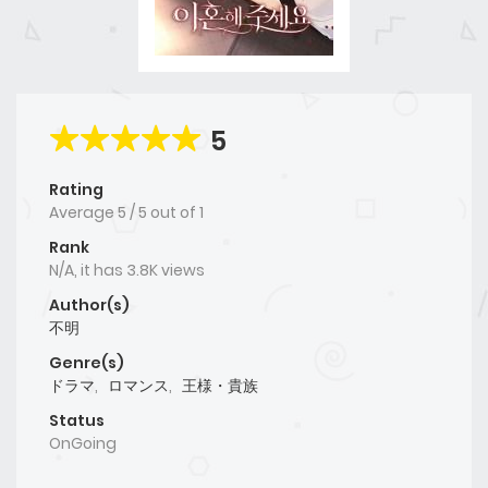
5
Rating
Average
5
/
5
out of
1
Rank
N/A, it has 3.8K views
Author(s)
不明
Genre(s)
ドラマ
,
ロマンス
,
王様・貴族
Status
OnGoing