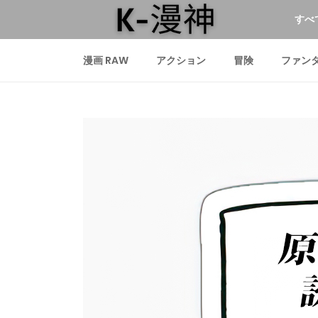
すべ
漫画 RAW
アクション
冒険
ファン