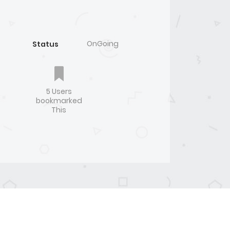
OnGoing
Status
5 Users
bookmarked
This