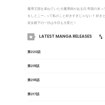
魔導王国を束ねていた大魔導師がある日 帝国の末っ
をしとこー…って私のこと好きすぎじゃない？ 好き
皇女殿下の一日は今日も大変だ！
LATEST MANGA RELEASES
第220話
第219話
第218話
第217話