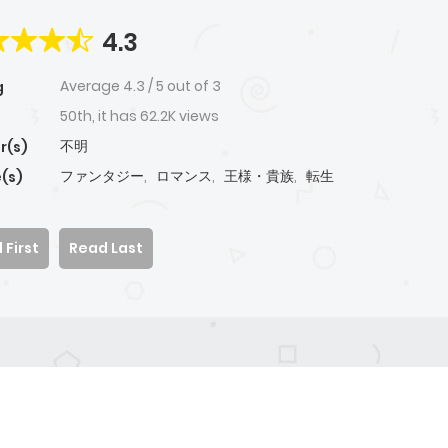
4.3
Average
4.3
/
5
out of
3
g
50th, it has 62.2K views
不明
r(s)
ファンタジー
,
ロマンス
,
王様・貴族
,
転生
(s)
 First
Read Last