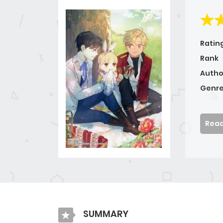
Ratin
Rank
Autho
Genre
Read
SUMMARY