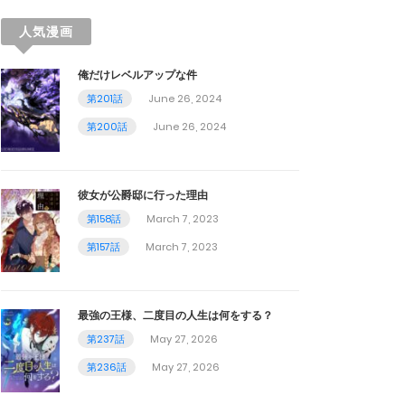
人気漫画
俺だけレベルアップな件
第201話
June 26, 2024
第200話
June 26, 2024
彼女が公爵邸に行った理由
第158話
March 7, 2023
第157話
March 7, 2023
最強の王様、二度目の人生は何をする？
第237話
May 27, 2026
第236話
May 27, 2026