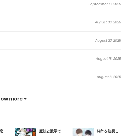
September 16, 2025
August 30, 2025
August 23, 2025
August 18, 2025
August 6, 2025
August 6, 2025
how more
August 6, 2025
恋
魔法と数学で
枠外を注視し
July 20, 2025