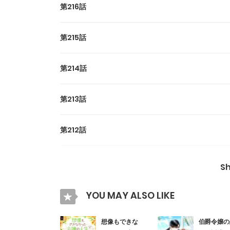
第216話
第215話
第214話
第213話
第212話
第211話
S
第210話
YOU MAY ALSO LIKE
第209話
想像もできな
伯爵令嬢の