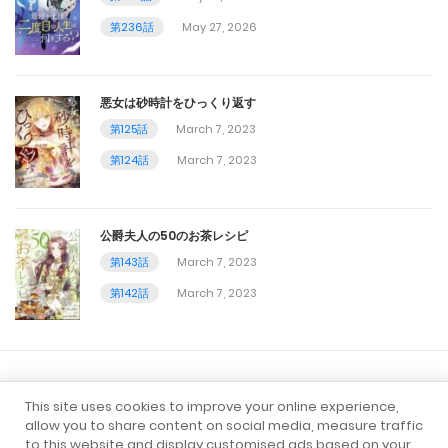
第236話
May 27, 2026
第36話
February 22, 2024
悪女は砂時計をひっくり返す
第35話
第125話
March 7, 2023
第124話
March 7, 2023
February 22, 2024
第34話
公爵夫人の50のお茶レシピ
February 22, 2024
第143話
March 7, 2023
第33話
第142話
March 7, 2023
February 22, 2024
第32話
すべてのマンガ
ロマンス
ファンタジー
This site uses cookies to improve your online experience,
February 15, 2024
allow you to share content on social media, measure traffic
アクション
転生
異世界
to this website and display customised ads based on your