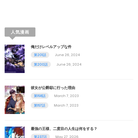
第42話
February 22, 2024
第41話
人気漫画
February 22, 2024
俺だけレベルアップな件
第40話
第201話
June 26, 2024
February 22, 2024
第200話
June 26, 2024
第39話
February 22, 2024
彼女が公爵邸に行った理由
第158話
March 7, 2023
第38話
第157話
March 7, 2023
February 22, 2024
第37話
最強の王様、二度目の人生は何をする？
第237話
May 27, 2026
February 22, 2024