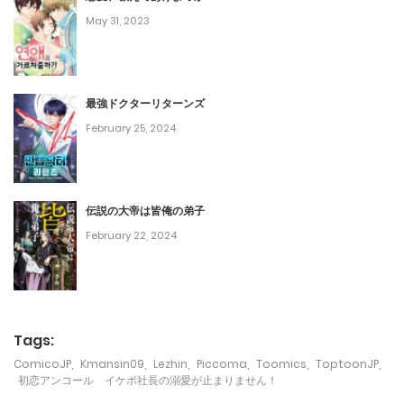
May 31, 2023
第47話
February 22, 2024
最強ドクターリターンズ
第46話
February 25, 2024
February 22, 2024
第45話
伝説の大帝は皆俺の弟子
February 22, 2024
February 22, 2024
第44話
February 22, 2024
第43話
Tags:
February 22, 2024
ComicoJP
,
Kmansin09
,
Lezhin
,
Piccoma
,
Toomics
,
ToptoonJP
,
初恋アンコール イケボ社長の溺愛が止まりません！