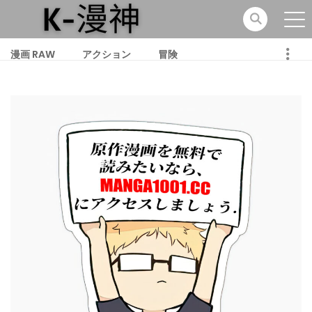
漫画 RAW
アクション
冒険