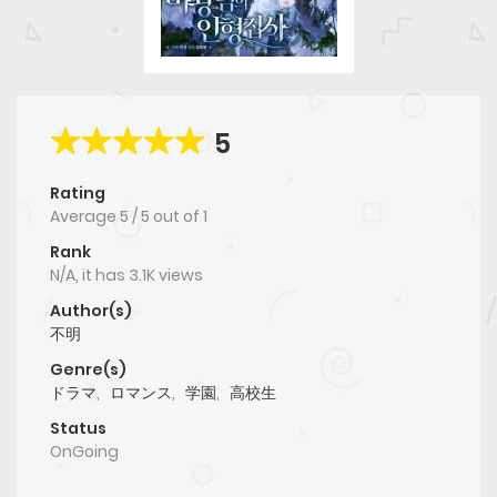
5
Rating
Average
5
/
5
out of
1
Rank
N/A, it has 3.1K views
Author(s)
不明
Genre(s)
ドラマ
,
ロマンス
,
学園
,
高校生
Status
OnGoing