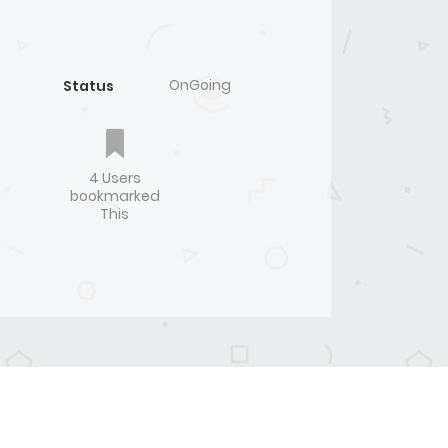
OnGoing
Status
4 Users
bookmarked
This