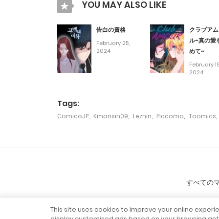
第107話
YOU MAY ALSO LIKE
第106話
告白の資格
クラブアム
ル~真の愛
February 25,
2024
めて~
第105話
February 19
2024
第104話
Tags:
ComicoJP
,
Kmansin09
,
Lezhin
,
Piccoma
,
Toomics
,
第103話
第102話
第101話
すべての
第100話
This site uses cookies to improve your online experi
display customised ads based on your browsing acti