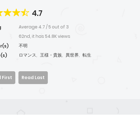
4.7
Average
4.7
/
5
out of
3
g
62nd, it has 54.8K views
不明
r(s)
ロマンス
,
王様・貴族
,
異世界
,
転生
(s)
 First
Read Last