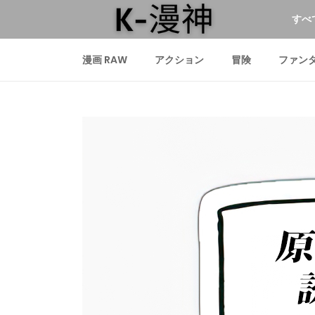
すべ
漫画 RAW
アクション
冒険
ファン