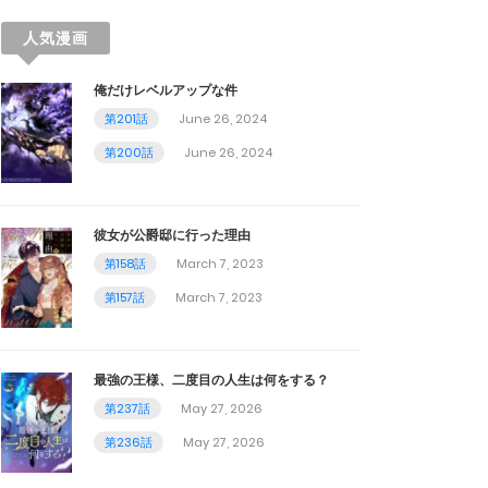
人気漫画
俺だけレベルアップな件
第201話
June 26, 2024
第200話
June 26, 2024
彼女が公爵邸に行った理由
第158話
March 7, 2023
第157話
March 7, 2023
最強の王様、二度目の人生は何をする？
第237話
May 27, 2026
第236話
May 27, 2026