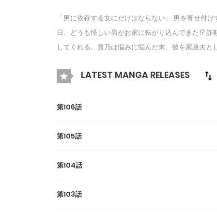
「男に依存する女にだけはならない」 男を寄せ付け
日、どうも怪しい男がお家に転がり込んできた!? 
してくれる。貴乃は悩みに悩んだ末、彼を家政夫と
LATEST MANGA RELEASES
第106話
第105話
第104話
第103話