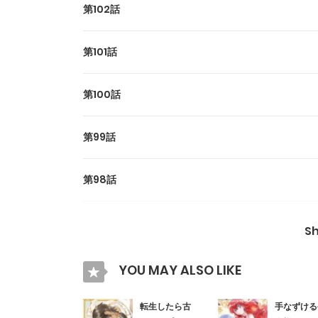
第102話
第101話
第100話
第99話
第98話
第97話
S
第96話
YOU MAY ALSO LIKE
第95話
転生したら古
手なずける