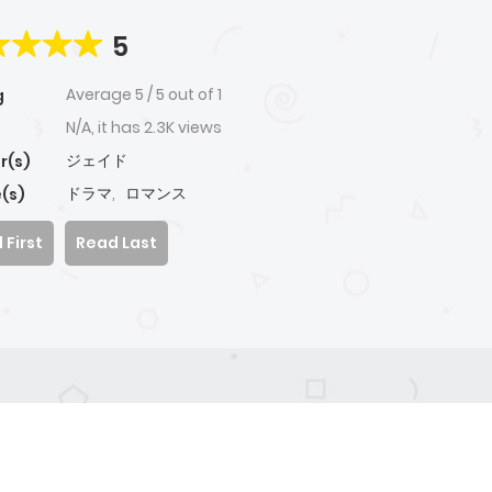
5
Average
5
/
5
out of
1
g
N/A, it has 2.3K views
ジェイド
r(s)
ドラマ
,
ロマンス
(s)
 First
Read Last