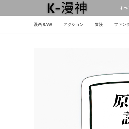
すべ
漫画 RAW
アクション
冒険
ファン