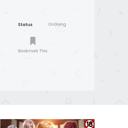
OnGoing
Status
Bookmark This