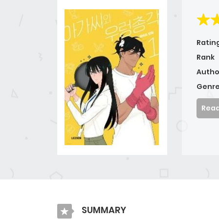
Ratin
Rank
Autho
Genre
Read
SUMMARY