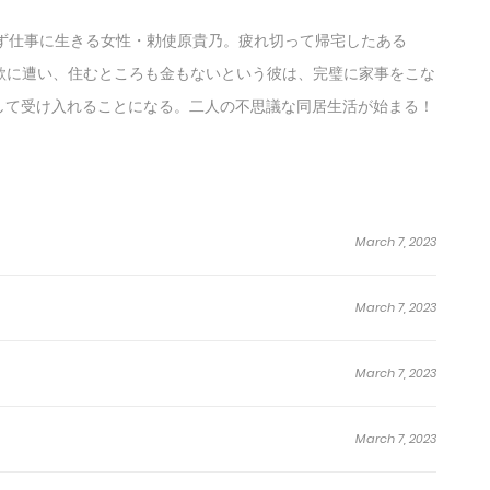
ず仕事に生きる女性・勅使原貴乃。疲れ切って帰宅したある
詐欺に遭い、住むところも金もないという彼は、完璧に家事をこな
して受け入れることになる。二人の不思議な同居生活が始まる！
March 7, 2023
March 7, 2023
March 7, 2023
March 7, 2023