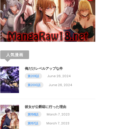
人気漫画
俺だけレベルアップな件
第201話
June 26, 2024
第200話
June 26, 2024
彼女が公爵邸に行った理由
第158話
March 7, 2023
第157話
March 7, 2023