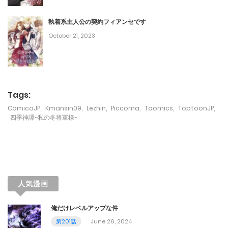
第65話
執着系主人公の契約フィアンセです
November 26, 2023
October 21, 2023
第64話
November 15, 2023
第63話
Tags:
November 7, 2023
ComicoJP
,
Kmansin09
,
Lezhin
,
Piccoma
,
Toomics
,
ToptoonJP
,
四季神譚~私の冬将軍様~
第62話
November 5, 2023
第61話
人気漫画
October 26, 2023
俺だけレベルアップな件
第60話
第201話
June 26, 2024