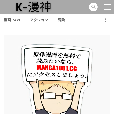
漫画 RAW
アクション
冒険