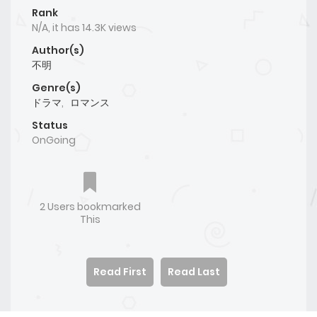
Rank
N/A, it has 14.3K views
Author(s)
不明
Genre(s)
ドラマ
,
ロマンス
Status
OnGoing
2 Users bookmarked
This
Read First
Read Last