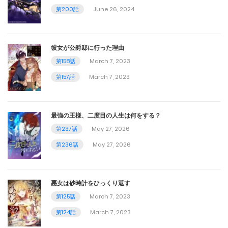
October 19, 2023
第200話
June 26, 2024
第59話
October 10, 2023
彼女が公爵邸に行った理由
第158話
March 7, 2023
第58話
第157話
March 7, 2023
October 4, 2023
第57話
最強の王様、二度目の人生は何をする？
第237話
May 27, 2026
September 26, 2023
第236話
May 27, 2026
第56話
September 19, 2023
悪女は砂時計をひっくり返す
第55話
第125話
March 7, 2023
第124話
March 7, 2023
September 13, 2023