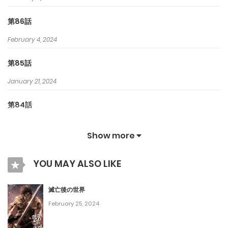
第86話
February 4, 2024
第85話
January 21, 2024
第84話
January 14, 2024
Show more
第83話
YOU MAY ALSO LIKE
January 7, 2024
第82話
滅亡後の世界
February 25, 2024
December 31, 2023