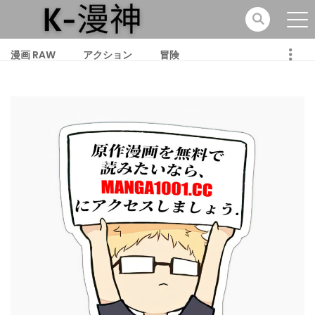
漫画 RAW
アクション
冒険