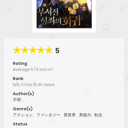
5
Rating
Average
5
/
5
out of
1
Rank
N/A, it has 15.4K views
Author(s)
不明
Genre(s)
アクション
,
ファンタジー
,
異世界
,
異能力
,
転生
Status