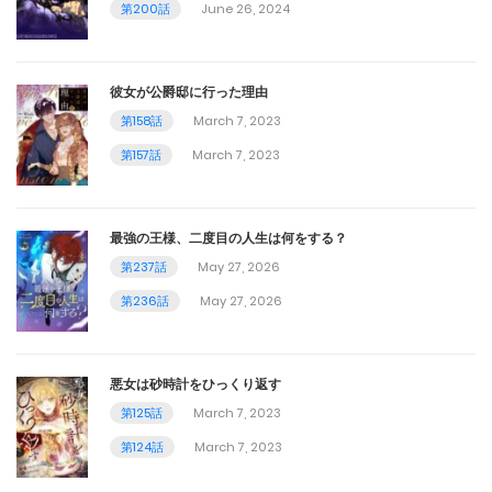
第200話
June 26, 2024
第70話
September 17, 2023
彼女が公爵邸に行った理由
第69話
第158話
March 7, 2023
September 10, 2023
第157話
March 7, 2023
第68話
September 10, 2023
最強の王様、二度目の人生は何をする？
第237話
May 27, 2026
第67話
第236話
May 27, 2026
August 27, 2023
第66話
悪女は砂時計をひっくり返す
August 20, 2023
第125話
March 7, 2023
第124話
March 7, 2023
第65話