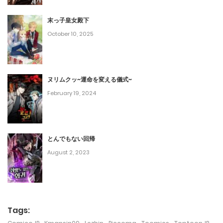
第81話
December 24, 2023
末っ子皇女殿下
October 10, 2025
第80話
December 10, 2023
ヌリムクッ~運命を変える儀式~
第79話
February 19, 2024
December 3, 2023
第78話
とんでもない回帰
November 26, 2023
August 2, 2023
第77話
November 23, 2023
第76話
Tags: