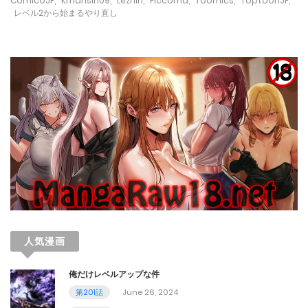
ComicoJP
,
Kmansin09
,
Lezhin
,
Piccoma
,
Toomics
,
ToptoonJP
,
November 21, 2023
レベル2から始まるやり直し
第75話
October 29, 2023
第74話
October 22, 2023
第73話
October 15, 2023
第72話
October 8, 2023
人気漫画
第71話
俺だけレベルアップな件
October 1, 2023
第201話
June 26, 2024