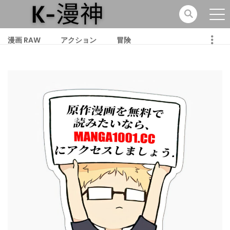
漫画 RAW
アクション
冒険