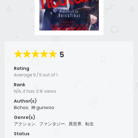
5
Rating
Average
5
/
5
out of
1
Rank
N/A, it has 3.1K views
Author(s)
Bichoo
,
神 gunwoo
Genre(s)
アクション
,
ファンタジー
,
異世界
,
転生
Status