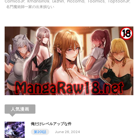
November 26, 2023
ComicoJP
,
Kmansin09
,
Lezhin
,
Piccoma
,
Toomics
,
ToptoonJP
,
名門魔術師一家の出来損ない
第64話
November 10, 2023
第63話
November 3, 2023
第62話
October 29, 2023
第61話
October 20, 2023
人気漫画
第60話
俺だけレベルアップな件
October 13, 2023
第201話
June 26, 2024