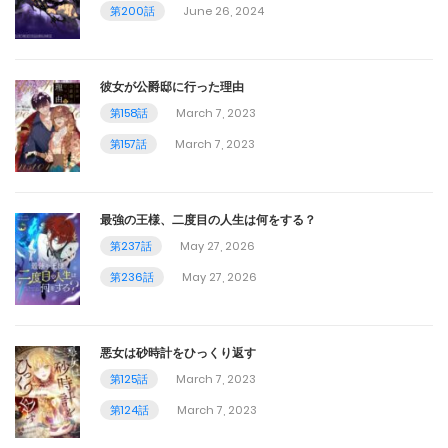
第59話
第200話
June 26, 2024
October 6, 2023
彼女が公爵邸に行った理由
第58話
第158話
March 7, 2023
September 29, 2023
第157話
March 7, 2023
第57話
September 26, 2023
最強の王様、二度目の人生は何をする？
第237話
May 27, 2026
第56話
第236話
May 27, 2026
September 15, 2023
第55話
悪女は砂時計をひっくり返す
September 8, 2023
第125話
March 7, 2023
第124話
March 7, 2023
第54話