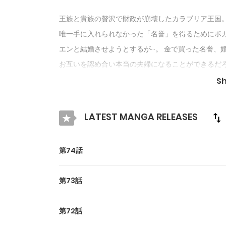
王族と貴族の贅沢で財政が崩壊したカラブリア王国
唯一手に入れられなかった「名誉」を得るためにボ
エンと結婚させようとするが···。 金で買った名誉
お互いを認め合い本当の夫婦になることができるだ
S
LATEST MANGA RELEASES
第74話
第73話
第72話