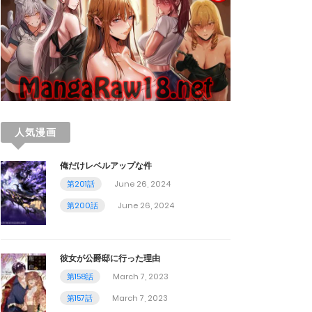
人気漫画
俺だけレベルアップな件
第201話
June 26, 2024
第200話
June 26, 2024
彼女が公爵邸に行った理由
第158話
March 7, 2023
第157話
March 7, 2023