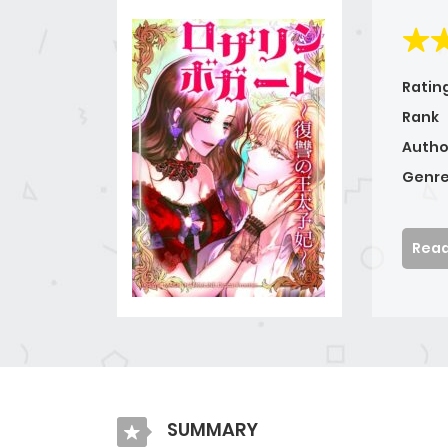
Ratin
Rank
Autho
Genre
Read
SUMMARY