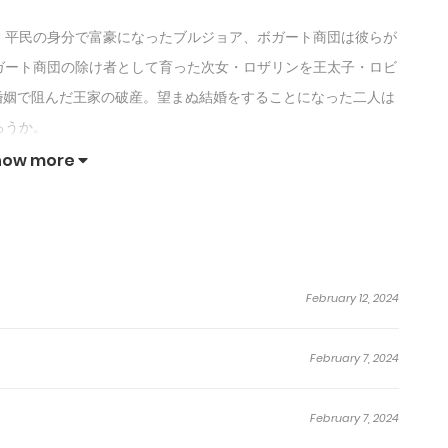
。平民の身分で富豪になったブルジョア、ボガート商団は彼らが
ガート商団の除け者として育った次女・ロザリンを王太子・ロビ
、婚姻で阻んだ王家の破産。望まぬ結婚をすることになった二人は
ろうか。
how more
February 12, 2024
February 7, 2024
February 7, 2024