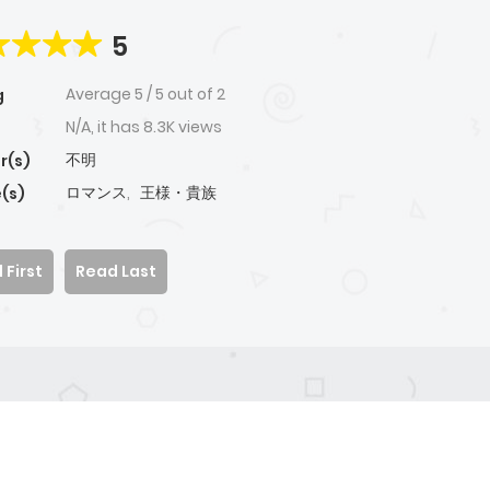
5
Average
5
/
5
out of
2
g
N/A, it has 8.3K views
不明
r(s)
ロマンス
,
王様・貴族
(s)
 First
Read Last