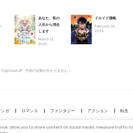
December 6, 2023
あなた、私の
ドルイド侵略
December 5, 2023
人生から消去
,
February 25,
します
2024
November 26, 2023
March 12,
2025
November 13, 2023
ToptoonJP
,
子供の父親が分かりません！
November 6, 2023
November 5, 2023
October 23, 2023
マンガ
ロマンス
ファンタジー
アクション
転生
© 2026 Madara Inc. All rights reserved
October 23, 2023
ence, allow you to share content on social media, measure traffic t
vity.