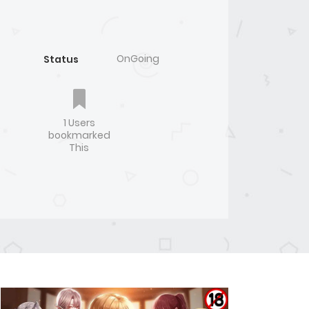
OnGoing
Status
1 Users
bookmarked
This