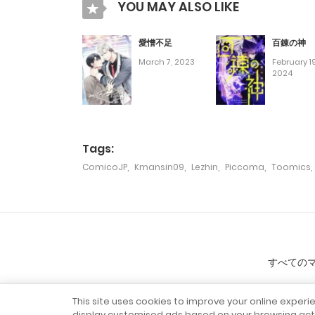
第64話
YOU MAY ALSO LIKE
第63話
愛憎不足
百錬の神
March 7, 2023
February 19
2024
第62話
第61話
Tags:
ComicoJP
,
Kmansin09
,
Lezhin
,
Piccoma
,
Toomics
,
第60話
第59話
第58話
すべての
第57話
This site uses cookies to improve your online experi
display customised ads based on your browsing acti