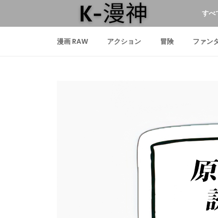
すべ
漫画 RAW
アクション
冒険
ファン