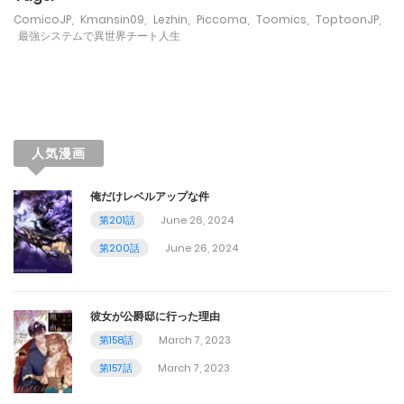
January 3, 2024
ComicoJP
,
Kmansin09
,
Lezhin
,
Piccoma
,
Toomics
,
ToptoonJP
,
最強システムで異世界チート人生
第291話
January 2, 2024
第290話
人気漫画
December 24, 2023
俺だけレベルアップな件
第289話
第201話
June 26, 2024
December 23, 2023
第200話
June 26, 2024
第288話
December 17, 2023
彼女が公爵邸に行った理由
第158話
March 7, 2023
第287話
第157話
March 7, 2023
December 16, 2023