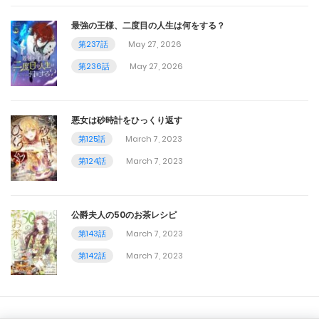
第286話
最強の王様、二度目の人生は何をする？
第237話
May 27, 2026
December 10, 2023
第236話
May 27, 2026
第285話
December 9, 2023
悪女は砂時計をひっくり返す
第284話
第125話
March 7, 2023
第124話
March 7, 2023
December 5, 2023
第283話
公爵夫人の50のお茶レシピ
December 3, 2023
第143話
March 7, 2023
第282話
第142話
March 7, 2023
December 2, 2023
第281話