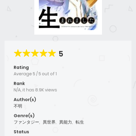
5
Rating
Average
5
/
5
out of
1
Rank
N/A, it has 8.9K views
Author(s)
不明
Genre(s)
ファンタジー
,
異世界
,
異能力
,
転生
Status