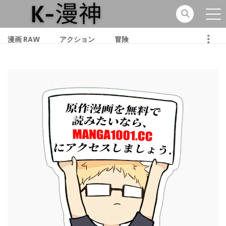
漫画 RAW
アクション
冒険