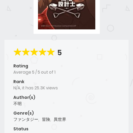
5
Rating
Average
5
/
5
out of
1
Rank
N/A, it has 25.3K views
Author(s)
不明
Genre(s)
ファンタジー
,
冒険
,
異世界
Status