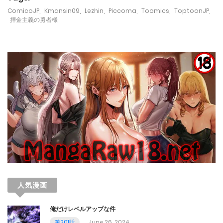
July 31, 2023
ComicoJP
,
Kmansin09
,
Lezhin
,
Piccoma
,
Toomics
,
ToptoonJP
,
拝金主義の勇者様
第96話
July 27, 2023
第95話
July 17, 2023
第94話
July 12, 2023
第93話
July 5, 2023
人気漫画
第92話
俺だけレベルアップな件
June 26, 2023
第201話
June 26, 2024