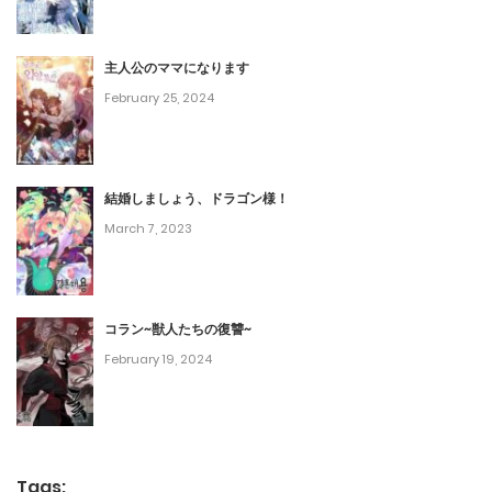
第102話
February 7, 2024
主人公のママになります
February 25, 2024
第101話
January 1, 2024
結婚しましょう、ドラゴン様！
第100話
March 7, 2023
December 26, 2023
第99話
コラン~獣人たちの復讐~
August 14, 2023
February 19, 2024
第98話
August 11, 2023
第97話
Tags: