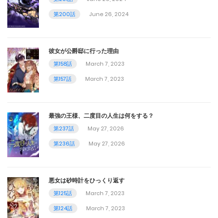
第91話
第200話
June 26, 2024
June 26, 2023
彼女が公爵邸に行った理由
第90話
第158話
March 7, 2023
June 17, 2023
第157話
March 7, 2023
第89話
June 5, 2023
最強の王様、二度目の人生は何をする？
第237話
May 27, 2026
第88話
第236話
May 27, 2026
May 30, 2023
第87話
悪女は砂時計をひっくり返す
May 23, 2023
第125話
March 7, 2023
第124話
March 7, 2023
第86話