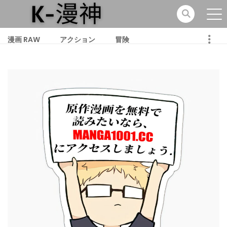
漫画 RAW
アクション
冒険