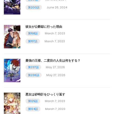
第34話
第200話
June 26, 2024
July 26, 2023
彼女が公爵邸に行った理由
第33話
第158話
March 7, 2023
July 19, 2023
第157話
March 7, 2023
第32話
July 12, 2023
最強の王様、二度目の人生は何をする？
第237話
May 27, 2026
第31話
第236話
May 27, 2026
July 5, 2023
第30話
悪女は砂時計をひっくり返す
June 28, 2023
第125話
March 7, 2023
第124話
March 7, 2023
第29話