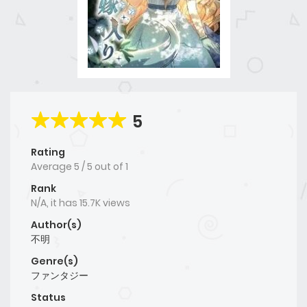
5
Rating
Average
5
/
5
out of
1
Rank
N/A, it has 15.7K views
Author(s)
不明
Genre(s)
ファンタジー
Status