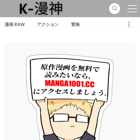
漫画 RAW
アクション
冒険