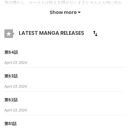
等の噂から、ローエルは怯えを隠せないままヒカルエル領に向か
う。 しかし、ヒカルエル領でローエルを待っていたのは、黒髪の
Show more
美男子アスラン公子と優しいヒカルエル公爵家の人々…！ 子爵家で
虐待を受けて育ったローエルは、噂とは異なる公子の姿と公爵家
LATEST MANGA RELEASES
の温かい雰囲気に戸惑いつつも幸せを感じる。 「どうかここにず
っと居られますように…！」 不幸な少女ローエルの世界一幸せな嫁
第54話
入り生活が始まる!?
April 23, 2024
第53話
April 23, 2024
第52話
April 23, 2024
第51話