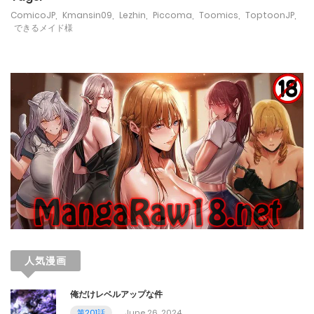
September 6, 2023
ComicoJP
,
Kmansin09
,
Lezhin
,
Piccoma
,
Toomics
,
ToptoonJP
,
できるメイド様
第39話
August 30, 2023
第38話
August 30, 2023
第37話
August 16, 2023
第36話
August 9, 2023
人気漫画
第35話
俺だけレベルアップな件
August 2, 2023
第201話
June 26, 2024