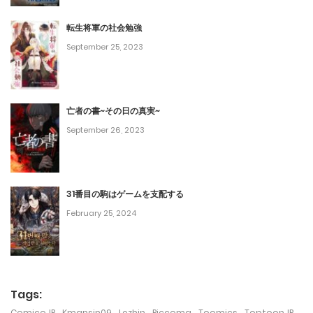
第129話
December 29, 2024
転生将軍の社会勉強
September 25, 2023
第128話
November 30, 2024
亡者の書~その日の真実~
第127話
September 26, 2023
November 30, 2024
第126話
31番目の駒はゲームを支配する
November 21, 2024
February 25, 2024
第125話
November 21, 2024
第124話
Tags:
November 21, 2024
ComicoJP
,
Kmansin09
,
Lezhin
,
Piccoma
,
Toomics
,
ToptoonJP
,