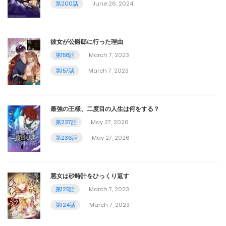
第118話
第200話
June 26, 2024
September 26, 2024
彼女が公爵邸に行った理由
第117話
第158話
March 7, 2023
October 24, 2024
第157話
March 7, 2023
第116話
September 14, 2024
最強の王様、二度目の人生は何をする？
第237話
May 27, 2026
第115話
第236話
May 27, 2026
September 2, 2024
第114話
悪女は砂時計をひっくり返す
August 26, 2024
第125話
March 7, 2023
第124話
March 7, 2023
第113話