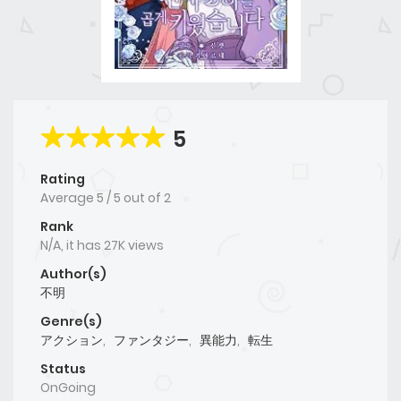
5
Rating
Average
5
/
5
out of
2
Rank
N/A, it has 27K views
Author(s)
不明
Genre(s)
アクション
,
ファンタジー
,
異能力
,
転生
Status
OnGoing