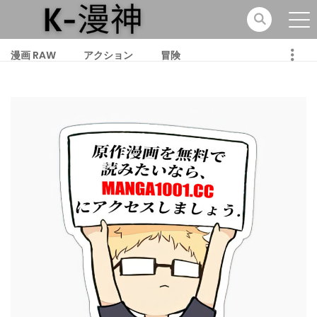
漫画 RAW
アクション
冒険