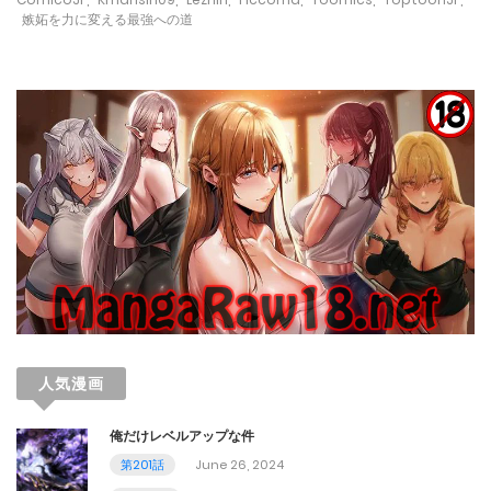
嫉妬を力に変える最強への道
第123話
November 2, 2024
第122話
October 24, 2024
第121話
October 24, 2024
第120話
October 24, 2024
人気漫画
第119話
俺だけレベルアップな件
October 24, 2024
第201話
June 26, 2024