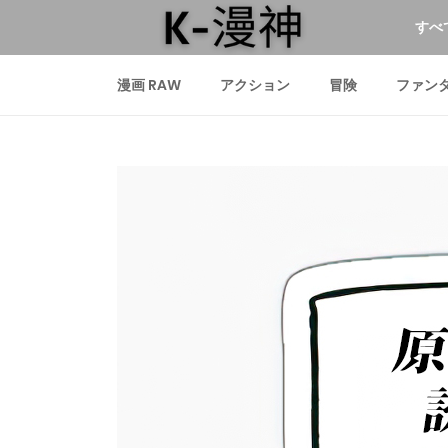
すべ
漫画 RAW
アクション
冒険
ファン