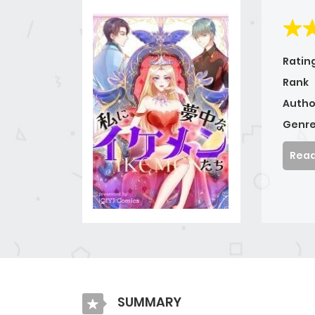
Ratin
Rank
Autho
Genre
Read
SUMMARY