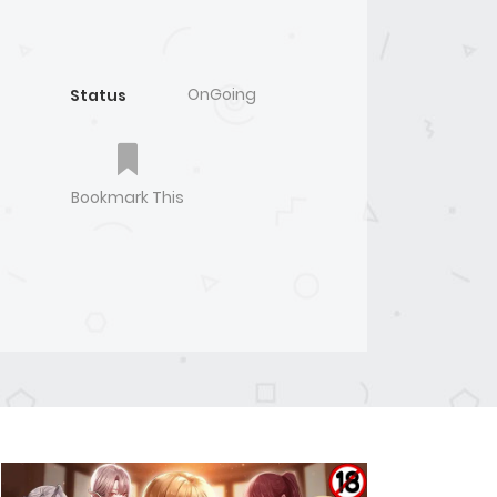
OnGoing
Status
Bookmark This