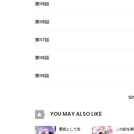
第119話
第118話
第117話
第116話
第115話
第114話
S
第113話
YOU MAY ALSO LIKE
第112話
悪役として生
この妃を刺