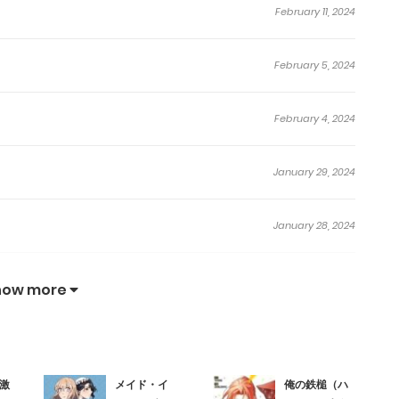
February 11, 2024
February 5, 2024
February 4, 2024
January 29, 2024
January 28, 2024
January 22, 2024
how more
January 21, 2024
激
メイド・イ
俺の鉄槌（ハ
January 18, 2024