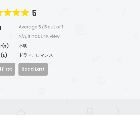
5
Average
5
/
5
out of
1
g
N/A, it has 1.4K view
不明
r(s)
ドラマ
,
ロマンス
(s)
 First
Read Last