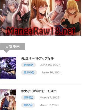
人気漫画
俺だけレベルアップな件
第201話
June 26, 2024
第200話
June 26, 2024
彼女が公爵邸に行った理由
第158話
March 7, 2023
第157話
March 7, 2023