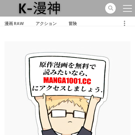
漫画 RAW
アクション
冒険