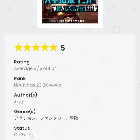
5
Rating
Average
5
/
5
out of
1
Rank
N/A, it has 23.3K views
Author(s)
不明
Genre(s)
アクション
,
ファンタジー
,
冒険
Status
OnGoing