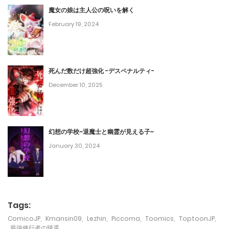
January 22, 2024
魔女の娘は主人公の呪いを解く
February 19, 2024
第310話
January 21, 2024
死んだ数だけ超強化 -デスペナルティ-
第309話
December 10, 2025
January 20, 2024
第308話
幻想の学校~退魔士と幽霊が見える子~
January 19, 2024
January 30, 2024
第307話
January 17, 2024
第306話
Tags:
January 17, 2024
ComicoJP
,
Kmansin09
,
Lezhin
,
Piccoma
,
Toomics
,
ToptoonJP
,
最強修行者の帰還