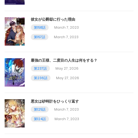
December 15, 2023
彼女が公爵邸に行った理由
第299話
第158話
March 7, 2023
December 11, 2023
第157話
March 7, 2023
第298話
December 10, 2023
最強の王様、二度目の人生は何をする？
第237話
May 27, 2026
第297話
第236話
May 27, 2026
December 2, 2023
第296話
悪女は砂時計をひっくり返す
December 1, 2023
第125話
March 7, 2023
第124話
March 7, 2023
第295話
November 28, 2023