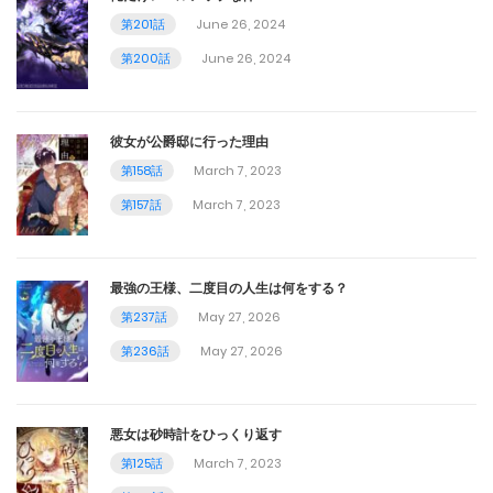
March 6, 2025
第201話
June 26, 2024
第76話
第200話
June 26, 2024
February 26, 2025
彼女が公爵邸に行った理由
第75話
第158話
March 7, 2023
February 26, 2025
第157話
March 7, 2023
第74話
February 26, 2025
最強の王様、二度目の人生は何をする？
第237話
May 27, 2026
第73話
第236話
May 27, 2026
February 26, 2025
第72話
悪女は砂時計をひっくり返す
February 26, 2025
第125話
March 7, 2023