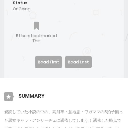
Status
OnGoing
5 Users bookmarked
This
Read First
Read Last
SUMMARY
愛読していた小説の中の、高飛車・意地悪・ワガママの3拍子揃っ
た悪女キャラ・アンリーチェに憑依してしまう！ 憑依した時点で