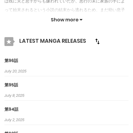
は既に夫と息子からも嫌われていたが、悪行の末に家族の手によ
って始末されるという小説の結末から逃れるため、まだ幼い息子
の許嫁リリアナを味方につけようとする。 施設で虐待を受けてい
Show more
たリリアナは、不幸な境遇から自分を救ったアンリーチェを恩人
と慕うようになり… 母親が怖くて心を閉ざしていた息子とも徐々に
LATEST MANGA RELEASES
打ち解けるようになる。 冷え切っていた夫との関係も改善し、バ
ッドエンディングを回避するどころか、家族全員から愛される、
第96話
明るく幸せな家庭を築いてしまう… !?
July 20, 2025
第95話
July 8, 2025
第94話
July 2, 2025