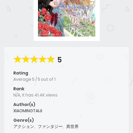
5
Rating
Average
5
/
5
out of
1
Rank
N/A, it has 41.4K views
Author(s)
XIAOMINGTAIJI
Genre(s)
アクション
,
ファンタジー
,
異世界