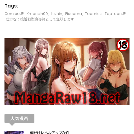
第82話
Tags:
April 16, 2025
ComicoJP
,
Kmansin09
,
Lezhin
,
Piccoma
,
Toomics
,
ToptoonJP
,
仕方なく接近戦型魔導師として無双します
第81話
April 16, 2025
第80話
April 16, 2025
第79話
March 19, 2025
第78話
March 12, 2025
人気漫画
第77話
俺だけレベルアップな件