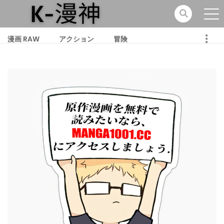
漫画 RAW
アクション
冒険