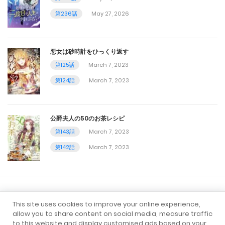
第236話
May 27, 2026
第6話
December 18, 2023
悪女は砂時計をひっくり返す
第5話
第125話
March 7, 2023
第124話
March 7, 2023
December 18, 2023
第4話
公爵夫人の50のお茶レシピ
December 18, 2023
第143話
March 7, 2023
第3話
第142話
March 7, 2023
December 18, 2023
第2話
すべてのマンガ
ロマンス
ファンタジー
This site uses cookies to improve your online experience,
December 18, 2023
allow you to share content on social media, measure traffic
アクション
転生
異世界
to this website and display customised ads based on your