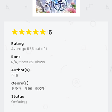
5
Rating
Average
5
/
5
out of
1
Rank
N/A, it has 321 views
Author(s)
不明
Genre(s)
ドラマ
,
学園
,
高校生
Status
OnGoing