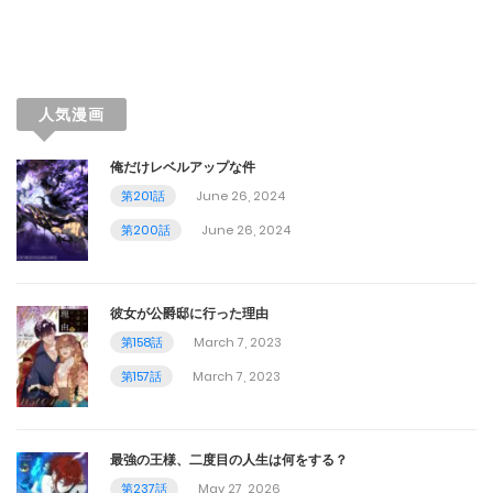
第12話
December 23, 2023
第11話
人気漫画
December 22, 2023
俺だけレベルアップな件
第10話
第201話
June 26, 2024
December 21, 2023
第200話
June 26, 2024
第9話
December 20, 2023
彼女が公爵邸に行った理由
第158話
March 7, 2023
第8話
第157話
March 7, 2023
December 19, 2023
第7話
最強の王様、二度目の人生は何をする？
第237話
May 27, 2026
December 18, 2023