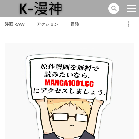
漫画 RAW
アクション
冒険