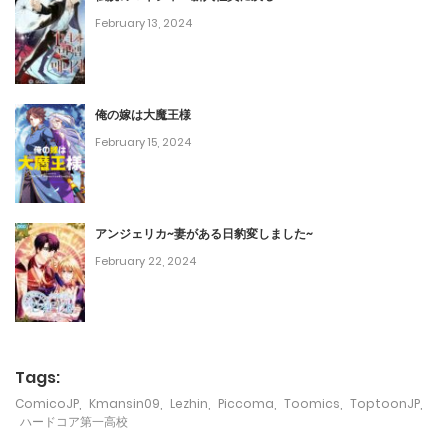
February 13, 2024
第17話
January 23, 2024
俺の嫁は大魔王様
第16話
February 15, 2024
January 20, 2024
第15話
アンジェリカ~妻がある日豹変しました~
January 5, 2024
February 22, 2024
第14話
December 25, 2023
第13話
Tags:
December 24, 2023
ComicoJP
,
Kmansin09
,
Lezhin
,
Piccoma
,
Toomics
,
ToptoonJP
,
ハードコア第一高校