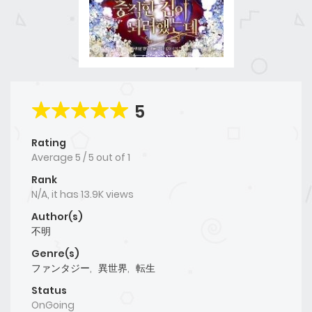
5
Rating
Average
5
/
5
out of
1
Rank
N/A, it has 13.9K views
Author(s)
不明
Genre(s)
ファンタジー
,
異世界
,
転生
Status
OnGoing