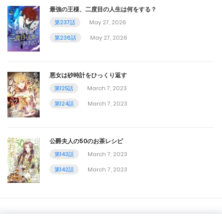
第45話
最強の王様、二度目の人生は何をする？
第237話
May 27, 2026
September 2, 2023
第236話
May 27, 2026
第44話
August 20, 2023
悪女は砂時計をひっくり返す
第43話
第125話
March 7, 2023
第124話
March 7, 2023
August 12, 2023
第42話
公爵夫人の50のお茶レシピ
August 6, 2023
第143話
March 7, 2023
第41話
第142話
March 7, 2023
July 29, 2023
第40話