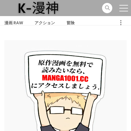
漫画 RAW
アクション
冒険