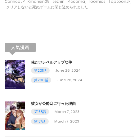
October 21, 2023
ComicoJP
,
Kmansin09
,
Lezhin
,
Piccoma
,
Toomics
,
ToptoonJP
,
クリアしないと死ぬゲームに閉じ込められました
第50話
October 14, 2023
第49話
人気漫画
October 7, 2023
俺だけレベルアップな件
第48話
第201話
June 26, 2024
September 25, 2023
第200話
June 26, 2024
第47話
September 16, 2023
彼女が公爵邸に行った理由
第158話
March 7, 2023
第46話
第157話
March 7, 2023
September 9, 2023