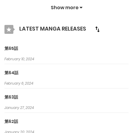
れ、ただただ幸せになれるように、最強の傭兵「ミール」として
Show more
薬代を稼ぐため孤軍奮闘する。 一方で、妹を巡ってすったもんだ
するはずのイケメン登場人物たちが、原作とは違い、なぜか自分
LATEST MANGA RELEASES
にまとわりつくようになり…？
第65話
February 10, 2024
第64話
February 6, 2024
第63話
January 27, 2024
第62話
January 20, 2024