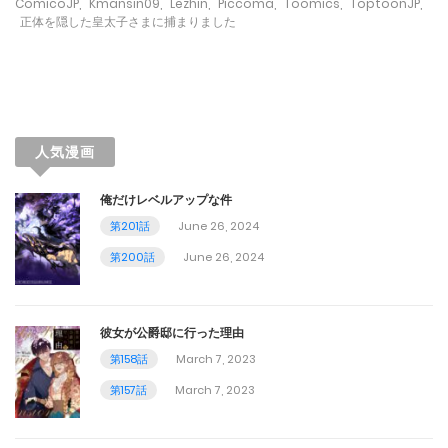
February 21, 2024
ComicoJP
,
Kmansin09
,
Lezhin
,
Piccoma
,
Toomics
,
ToptoonJP
,
正体を隠した皇太子さまに捕まりました
第161話
February 21, 2024
第160話
人気漫画
February 21, 2024
俺だけレベルアップな件
第159話
第201話
June 26, 2024
February 21, 2024
第200話
June 26, 2024
第158話
February 21, 2024
彼女が公爵邸に行った理由
第158話
March 7, 2023
第157話
第157話
March 7, 2023
February 21, 2024