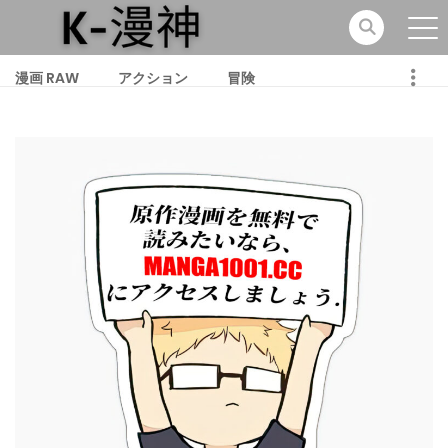
漫画 RAW
アクション
冒険