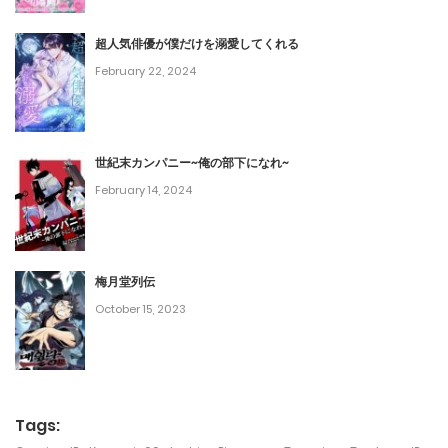
第167話
February 21, 2024
超人気俳優が僕だけを溺愛してくれる
February 22, 2024
第166話
February 21, 2024
世紀末カンパニー~俺の部下になれ~
第165話
February 14, 2024
February 21, 2024
第164話
梅月堂列伝
February 21, 2024
October 15, 2023
第163話
February 21, 2024
第162話
Tags: