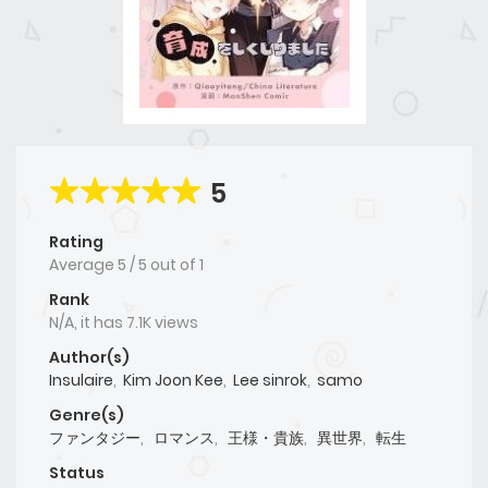
5
Rating
Average
5
/
5
out of
1
Rank
N/A, it has 7.1K views
Author(s)
Insulaire
,
Kim Joon Kee
,
Lee sinrok
,
samo
Genre(s)
ファンタジー
,
ロマンス
,
王様・貴族
,
異世界
,
転生
Status