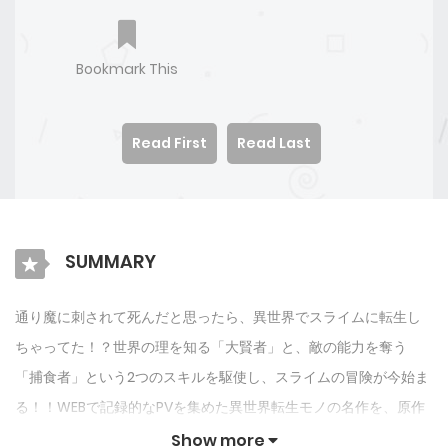
Bookmark This
Read First
Read Last
SUMMARY
通り魔に刺されて死んだと思ったら、異世界でスライムに転生し
ちゃってた！？世界の理を知る「大賢者」と、敵の能力を奪う
「捕食者」という2つのスキルを駆使し、スライムの冒険が今始ま
る！！WEBで記録的なPVを集めた異世界転生モノの名作を、原作
者完全監修でコミカライズ！巻末には原作者書き下ろしの短編小
Show more