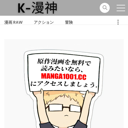
漫画 RAW
アクション
冒険