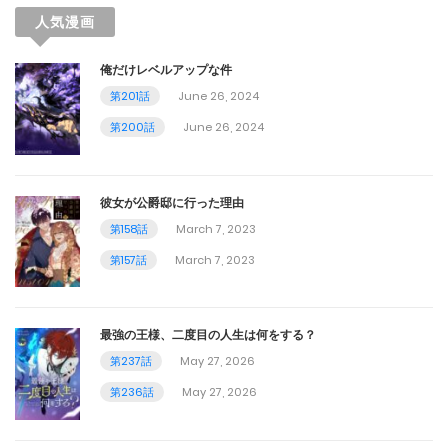
第104話
人気漫画
July 23, 2024
俺だけレベルアップな件
第201話
June 26, 2024
第103話
第200話
June 26, 2024
July 23, 2024
第102話
彼女が公爵邸に行った理由
July 23, 2024
第158話
March 7, 2023
第157話
March 7, 2023
第101話
July 23, 2024
最強の王様、二度目の人生は何をする？
第100話
第237話
May 27, 2026
July 23, 2024
第236話
May 27, 2026
第99話