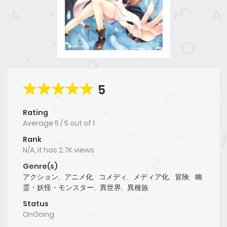
5
Rating
Average
5
/
5
out of
1
Rank
N/A, it has 2.7K views
Genre(s)
アクション
,
アニメ化
,
コメディ
,
メディア化
,
冒険
,
幽
霊・妖怪・モンスター
,
異世界
,
異種族
Status
OnGoing